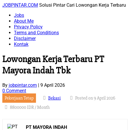
Skip
JOBPINTAR.COM
Solusi Pintar Cari Lowongan Kerja Terbaru
to
Jobs
content
About Me
Privacy Policy
Terms and Conditions
Disclaimer
Kontak
Lowongan Kerja Terbaru PT
Mayora Indah Tbk
By
jobpintar.com
|
9 April 2026
0 Comment
Pekerjaan Tetap
Bekasi
Posted on 9 April 2026
8800000 IDR / Month
PT MAYORA INDAH