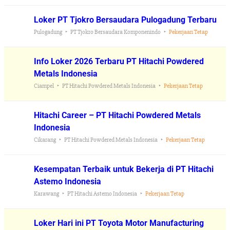
Loker PT Tjokro Bersaudara Pulogadung Terbaru
Pulogadung
PT Tjokro Bersaudara Komponenindo
Pekerjaan Tetap
Info Loker 2026 Terbaru PT Hitachi Powdered
Metals Indonesia
Ciampel
PT Hitachi Powdered Metals Indonesia
Pekerjaan Tetap
Hitachi Career – PT Hitachi Powdered Metals
Indonesia
Cikarang
PT Hitachi Powdered Metals Indonesia
Pekerjaan Tetap
Kesempatan Terbaik untuk Bekerja di PT Hitachi
Astemo Indonesia
Karawang
PT Hitachi Astemo Indonesia
Pekerjaan Tetap
Loker Hari ini PT Toyota Motor Manufacturing