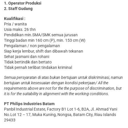
1. Operator Produksi
2. Staff Gudang
Kualifikasi :
Pria / wanita
Usia maks. 26 thn
Pendidikan min.SMA/SMK semua jurusan
Tinggi badan min 160 cm (P), min. 153 cm (W)
Pengalaman / non pengalaman
Siap kerja lembur, shift dan dibawah tekanan
Sehat jasmani dan rohani
Tidak bertindik dan bertato
Tidak pernah terlibat tindakan kriminal
Semua persyaratan di atas bukan bertujuan untuk diskriminasi, namun
bertujuan untuk kesesuaian dengan kondisi pekerjaan/ All the
requirements above are not for the the purpose of discrimination, but
it is for the suitability in alignment with the working conditions.
PT Philips Industries Batam
Panbil Industrial Estate, Factory B1 Lot 1-6, B2A, Jl. Ahmad Yani
No.Lot 12 – 17, Muka Kuning, Nongsa, Batam City, Riau Islands
29433