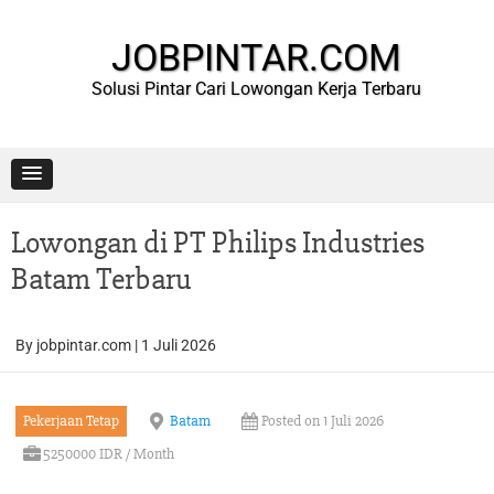
Skip
to
content
JOBPINTAR.COM
Solusi Pintar Cari Lowongan Kerja Terbaru
Lowongan di PT Philips Industries
Batam Terbaru
By
jobpintar.com
|
1 Juli 2026
Pekerjaan Tetap
Batam
Posted on 1 Juli 2026
5250000 IDR / Month