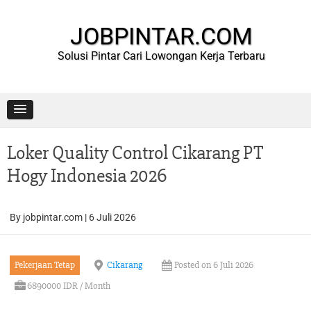
Skip
to
content
JOBPINTAR.COM
Solusi Pintar Cari Lowongan Kerja Terbaru
Loker Quality Control Cikarang PT
Hogy Indonesia 2026
By
jobpintar.com
|
6 Juli 2026
Pekerjaan Tetap
Cikarang
Posted on 6 Juli 2026
6890000 IDR / Month