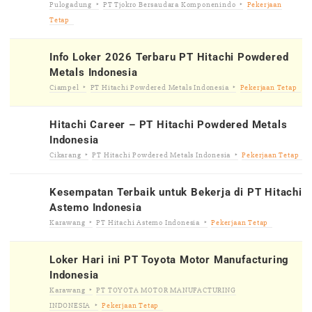
Pulogadung
PT Tjokro Bersaudara Komponenindo
Pekerjaan
Tetap
Info Loker 2026 Terbaru PT Hitachi Powdered
Metals Indonesia
Ciampel
PT Hitachi Powdered Metals Indonesia
Pekerjaan Tetap
Hitachi Career – PT Hitachi Powdered Metals
Indonesia
Cikarang
PT Hitachi Powdered Metals Indonesia
Pekerjaan Tetap
Kesempatan Terbaik untuk Bekerja di PT Hitachi
Astemo Indonesia
Karawang
PT Hitachi Astemo Indonesia
Pekerjaan Tetap
Loker Hari ini PT Toyota Motor Manufacturing
Indonesia
Karawang
PT TOYOTA MOTOR MANUFACTURING
INDONESIA
Pekerjaan Tetap