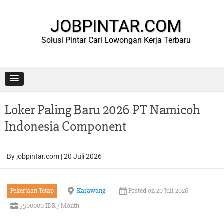
Skip
to
content
JOBPINTAR.COM
Solusi Pintar Cari Lowongan Kerja Terbaru
Loker Paling Baru 2026 PT Namicoh
Indonesia Component
By
jobpintar.com
|
20 Juli 2026
Pekerjaan Tetap
Karawang
Posted on 20 Juli 2026
5500000 IDR / Month