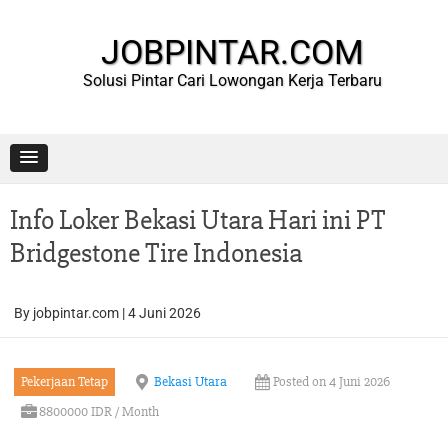
Skip
to
content
JOBPINTAR.COM
Solusi Pintar Cari Lowongan Kerja Terbaru
Info Loker Bekasi Utara Hari ini PT
Bridgestone Tire Indonesia
By
jobpintar.com
|
4 Juni 2026
Pekerjaan Tetap
Bekasi Utara
Posted on 4 Juni 2026
8800000 IDR / Month