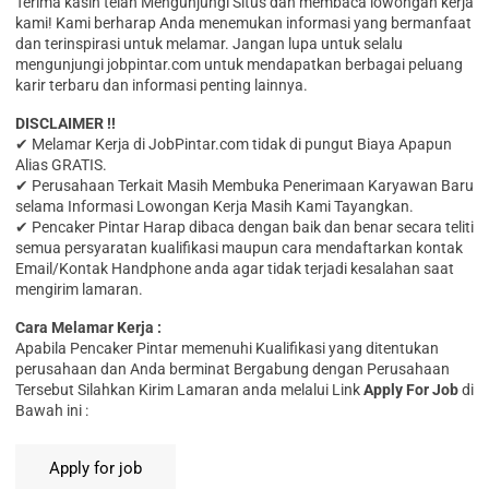
Terima kasih telah Mengunjungi Situs dan membaca lowongan kerja
kami! Kami berharap Anda menemukan informasi yang bermanfaat
dan terinspirasi untuk melamar. Jangan lupa untuk selalu
mengunjungi jobpintar.com untuk mendapatkan berbagai peluang
karir terbaru dan informasi penting lainnya.
DISCLAIMER !!
✔ Melamar Kerja di JobPintar.com tidak di pungut Biaya Apapun
Alias GRATIS.
✔ Perusahaan Terkait Masih Membuka Penerimaan Karyawan Baru
selama Informasi Lowongan Kerja Masih Kami Tayangkan.
✔ Pencaker Pintar Harap dibaca dengan baik dan benar secara teliti
semua persyaratan kualifikasi maupun cara mendaftarkan kontak
Email/Kontak Handphone anda agar tidak terjadi kesalahan saat
mengirim lamaran.
Cara Melamar Kerja :
Aраbіlа Pencaker Pintar memenuhi Kualifikasi yang ditentukan
perusahaan dan Anda berminat Bergabung dengan Perusahaan
Tersebut Silahkan Kirim Lamaran anda melalui Link
Apply For Job
di
Bawah ini :