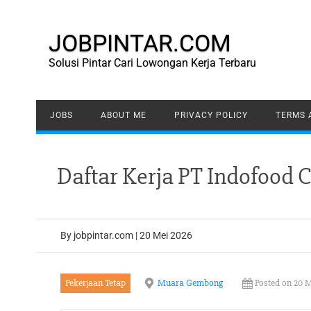
Skip
to
content
JOBPINTAR.COM
Solusi Pintar Cari Lowongan Kerja Terbaru
JOBS
ABOUT ME
PRIVACY POLICY
TERMS 
Daftar Kerja PT Indofood
By
jobpintar.com
|
20 Mei 2026
Pekerjaan Tetap
Muara Gembong
Posted on 20 