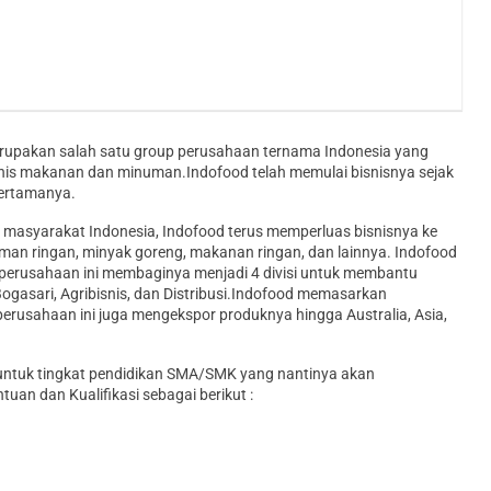
upakan salah satu group perusahaan ternama Indonesia yang
jenis makanan dan minuman.Indofood telah memulai bisnisnya sejak
pertamanya.
 masyarakat Indonesia, Indofood terus memperluas bisnisnya ke
man ringan, minyak goreng, makanan ringan, dan lainnya. Indofood
lir, perusahaan ini membaginya menjadi 4 divisi untuk membantu
ogasari, Agribisnis, dan Distribusi.Indofood memasarkan
 perusahaan ini juga mengekspor produknya hingga Australia, Asia,
 untuk tingkat pendidikan SMA/SMK yang nantinya akan
uan dan Kualifikasi sebagai berikut :