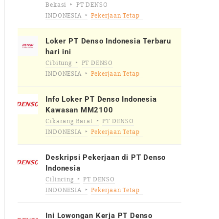
Bekasi
PT DENSO
INDONESIA
Pekerjaan Tetap
Loker PT Denso Indonesia Terbaru
hari ini
Cibitung
PT DENSO
INDONESIA
Pekerjaan Tetap
Info Loker PT Denso Indonesia
Kawasan MM2100
Cikarang Barat
PT DENSO
INDONESIA
Pekerjaan Tetap
Deskripsi Pekerjaan di PT Denso
Indonesia
Cilincing
PT DENSO
INDONESIA
Pekerjaan Tetap
Ini Lowongan Kerja PT Denso