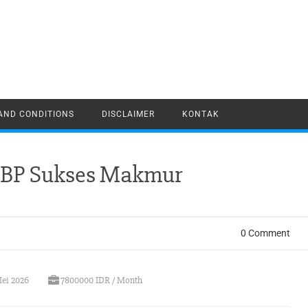
AND CONDITIONS
DISCLAIMER
KONTAK
 CBP Sukses Makmur
0 Comment
Mei 2026
7800000 IDR / Month