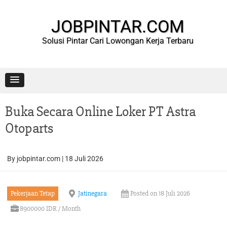
Skip
to
content
JOBPINTAR.COM
Solusi Pintar Cari Lowongan Kerja Terbaru
Buka Secara Online Loker PT Astra
Otoparts
By
jobpintar.com
|
18 Juli 2026
Pekerjaan Tetap
Jatinegara
Posted on 18 Juli 2026
8900000 IDR / Month